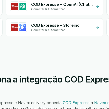
COD Expresse + OpenAI (ChatGPT)
Conectar & Automatizar
COD Expresse + Storeino
Conectar & Automatizar
na a integração COD Expre
xpresse e Navex delivery conecta
COD Expresse
a
Navex d
o-code do eGrow. Você cria um fluxo de trabalho uma ú