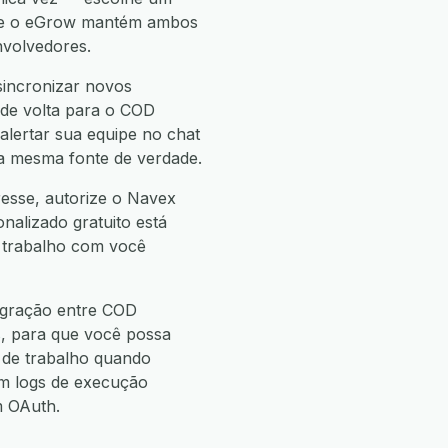
— e o eGrow mantém ambos
nvolvedores.
sincronizar novos
 de volta para o COD
alertar sua equipe no chat
 a mesma fonte de verdade.
esse, autorize o Navex
onalizado gratuito está
e trabalho com você
egração entre COD
s
, para que você possa
de trabalho quando
m logs de execução
m OAuth.