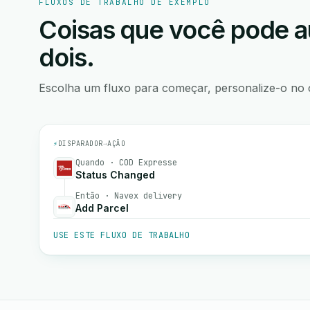
FLUXOS DE TRABALHO DE EXEMPLO
Coisas que você pode a
dois.
Escolha um fluxo para começar, personalize-o no 
⚡
DISPARADOR
→
AÇÃO
Quando · COD Expresse
Status Changed
Então · Navex delivery
Add Parcel
USE ESTE FLUXO DE TRABALHO