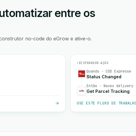
utomatizar entre os
construtor no-code do eGrow e ative-o.
⚡
DISPARADOR
→
AÇÃO
Quando · COD Expresse
Status Changed
Então · Navex delivery
Get Parcel Tracking
USE ESTE FLUXO DE TRABALH