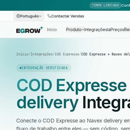
Conf
TEMPO LIMITADO
Português
Contactar Vendas
Início
Produto
Integrações
Ia
Preços
Re
Início
/
Integrações
/
COD Expresse
/
COD Expresse + Navex del
INTEGRAÇÃO VERIFICADA
COD Expresse
delivery
Integ
Conecte o COD Expresse ao Navex delivery em
fluxo de trabalho entre eles — sem código, s