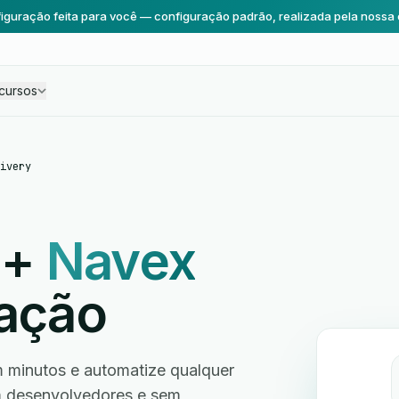
iguração feita para você — configuração padrão, realizada pela nossa 
cursos
ivery
+
Navex
ração
 minutos e automatize qualquer
em desenvolvedores e sem