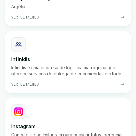
Argélia
VER DETALHES
Infinidis
Infinidis é uma empresa de logística marroquina que
oferece serviços de entrega de encomendas em todo
o país, recolha, armazenamento e cobrança na entrega,
VER DETALHES
com opções de envio rápido como entrega em 24
horas e rastreamento em tempo real.
Instagram
Conecte-se ao Instagram para publicar fotos, gerenciar