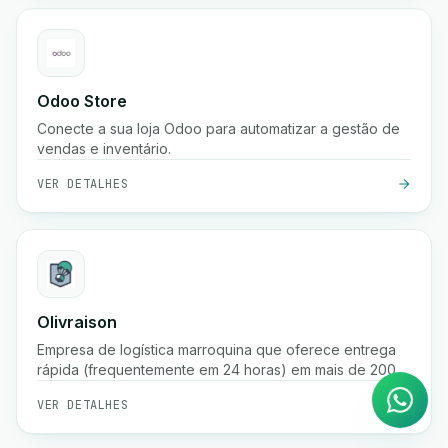
Odoo Store
Conecte a sua loja Odoo para automatizar a gestão de
vendas e inventário.
VER DETALHES
Agente de IA
Olivraison
Respostas instantâneas no
Empresa de logística marroquina que oferece entrega
WhatsApp
rápida (frequentemente em 24 horas) em mais de 200
cidades, fulfillment de e-commerce, rastreamento de
VER DETALHES
encomendas em tempo real, gestão de pagamento na
entrega e serviços de armazenamento.