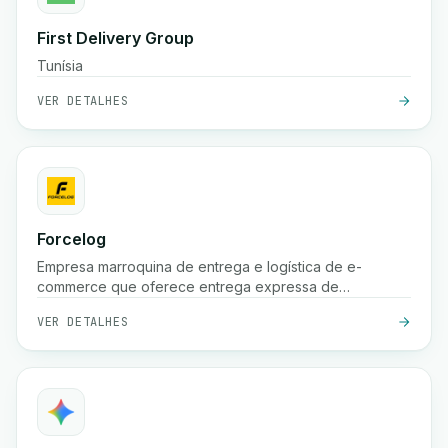
First Delivery Group
Tunísia
VER DETALHES
Forcelog
Empresa marroquina de entrega e logística de e-
commerce que oferece entrega expressa de
encomendas (frequentemente 24 horas nas grandes
VER DETALHES
cidades, 48 horas nas cidades menores), recolha
gratuita, armazenamento, embalagem e serviços de
rastreamento em todo o país.