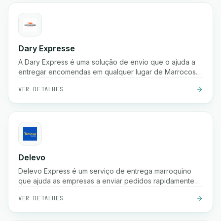
Dary Expresse
A Dary Express é uma solução de envio que o ajuda a
entregar encomendas em qualquer lugar de Marrocos.
Também oferece uma plataforma avançada para gerir
VER DETALHES
facilmente a sua loja e proporciona muitos benefícios
adicionais.
Delevo
Delevo Express é um serviço de entrega marroquino
que ajuda as empresas a enviar pedidos rapidamente
entre cidades. Foca-se em pagamento à cobrança,
VER DETALHES
expedição rápida e logística fiável de última milha para
garantir que as encomendas chegam aos clientes a
tempo.