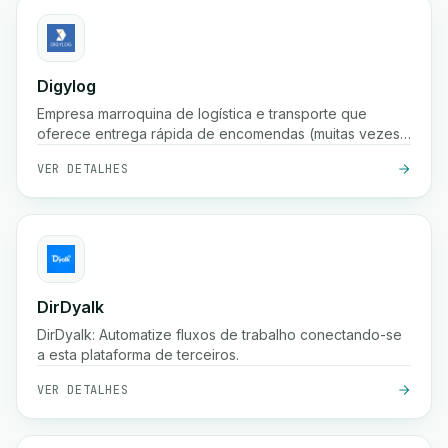
Digylog
Empresa marroquina de logística e transporte que
oferece entrega rápida de encomendas (muitas vezes
em 24 horas), armazenamento, embalagem,
VER DETALHES
confirmação de pedidos e ampla cobertura em
centenas de cidades em Marrocos.
DirDyalk
DirDyalk: Automatize fluxos de trabalho conectando-se
a esta plataforma de terceiros.
VER DETALHES