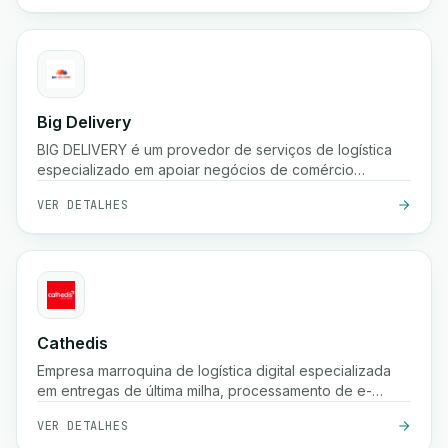
Big Delivery
BIG DELIVERY é um provedor de serviços de logística
especializado em apoiar negócios de comércio
eletrônico no Marrocos.
VER DETALHES
Cathedis
Empresa marroquina de logística digital especializada
em entregas de última milha, processamento de e-
commerce, gestão de pagamentos na entrega,
VER DETALHES
rastreamento em tempo real e soluções de