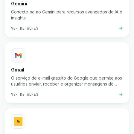
Gemini
Conecte-se ao Gemini para recursos avançados de IA e
insights.
VER DETALHES
Gmail
O serviço de e-mail gratuito do Google que permite aos
usuários enviar, receber e organizar mensagens de
forma segura com proteção poderosa contra spam,
VER DETALHES
pesquisa e integração com as ferramentas do Google
Workspace