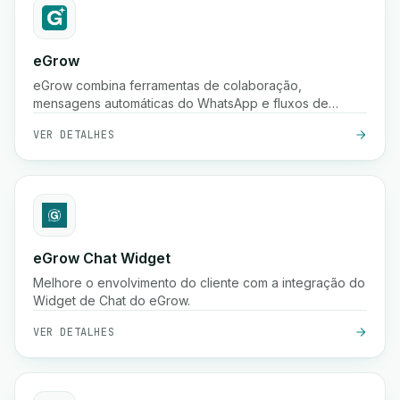
eGrow
eGrow combina ferramentas de colaboração,
mensagens automáticas do WhatsApp e fluxos de
trabalho poderosos em uma única plataforma integrada,
VER DETALHES
ajudando empresas de comércio eletrônico a crescer,
envolver clientes e gerir operações de forma contínua.
eGrow Chat Widget
Melhore o envolvimento do cliente com a integração do
Widget de Chat do eGrow.
VER DETALHES