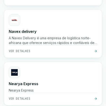
Navex delivery
A Navex Delivery é uma empresa de logística norte-
africana que oferece serviços rápidos e confiáveis de
entrega de encomendas, incluindo recolha, envio
VER DETALHES
nacional e rastreamento em tempo real para e-
commerce e empresas.
Nearya Express
Nearya Express
VER DETALHES