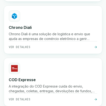
armazenamento.
Chrono Diali
Chrono Diali é uma solução de logística e envio que
ajuda as empresas de comércio eletrônico a gerir
entregas de encomendas, rastrear envios em tempo
VER DETALHES
real e otimizar seus processos de atendimento com
facilidade.
COD Expresse
A integração do COD Expresse cuida do envio,
chegadas, coletas, entregas, devoluções de fundos,
confirmações e armazenamento.
VER DETALHES