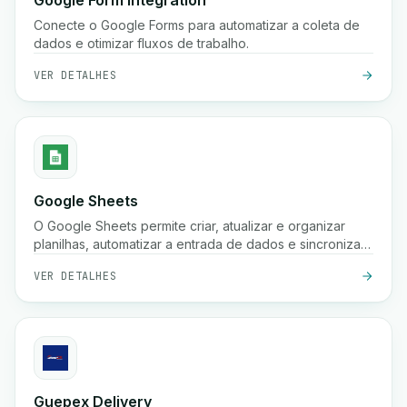
Google Form Integration
Conecte o Google Forms para automatizar a coleta de
dados e otimizar fluxos de trabalho.
VER DETALHES
Google Sheets
O Google Sheets permite criar, atualizar e organizar
planilhas, automatizar a entrada de dados e sincronizar
informações em seus fluxos de trabalho para melhor
VER DETALHES
colaboração e insights.
Guepex Delivery