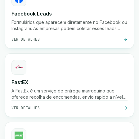
Facebook Leads
Formulários que aparecem diretamente no Facebook ou
Instagram. As empresas podem coletar esses leads
instantaneamente.
VER DETALHES
FastEX
A FastEx é um serviço de entrega marroquino que
oferece recolha de encomendas, envio rápido a nível
nacional, pagamento na entrega e rastreio em tempo
VER DETALHES
real para empresas e lojas online.