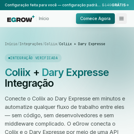
Configuração feita para você — configuração padrão, realizada pela nossa equipe.
$149
GRÁTIS
Início
Comece Agora
Início
/
Integrações
/
Coliix
/
Coliix + Dary Expresse
INTEGRAÇÃO VERIFICADA
Coliix
+
Dary Expresse
Integração
Conecte o Coliix ao Dary Expresse em minutos e
automatize qualquer fluxo de trabalho entre eles
— sem código, sem desenvolvedores e sem
middleware complicado. O eGrow conecta o
Coliix e o Dary Expresse por meio de uma API