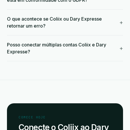
está em conformidade com o GDPR?
O que acontece se Coliix ou Dary Expresse
+
retornar um erro?
Posso conectar múltiplas contas Coliix e Dary
+
Expresse?
COMECE HOJE
Conecte o Coliix ao Dary