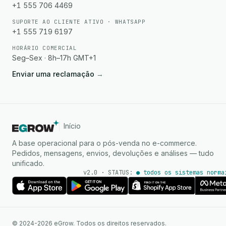
+1 555 706 4469
SUPORTE AO CLIENTE ATIVO · WHATSAPP
+1 555 719 6197
HORÁRIO COMERCIAL
Seg–Sex · 8h–17h GMT+1
Enviar uma reclamação
→
Início
A base operacional para o pós-venda no e-commerce.
Pedidos, mensagens, envios, devoluções e análises — tudo
unificado.
v2.0 · STATUS:
● todos os sistemas norma
Agente de IA
Respostas instantâneas no
© 2024-2026 eGrow. Todos os direitos reservados.