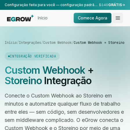
Configuração feita para você — configuração padrão, realizada pela nossa equipe.
$149
GRÁTIS
Início
Comece Agora
Início
/
Integrações
/
Custom Webhook
/
Custom Webhook + Storeino
INTEGRAÇÃO VERIFICADA
Custom Webhook
+
Storeino
Integração
Conecte o Custom Webhook ao Storeino em
minutos e automatize qualquer fluxo de trabalho
entre eles — sem código, sem desenvolvedores e
sem middleware complicado. O eGrow conecta o
Custom Webhook e o Storeino por meio de uma