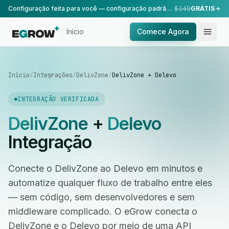
Configuração feita para você — configuração padrão, realizada pela nossa equipe.
$149
GRÁTIS
Início
Comece Agora
Início
/
Integrações
/
DelivZone
/
DelivZone + Delevo
INTEGRAÇÃO VERIFICADA
DelivZone
+
Delevo
Integração
Conecte o DelivZone ao Delevo em minutos e
automatize qualquer fluxo de trabalho entre eles
— sem código, sem desenvolvedores e sem
middleware complicado. O eGrow conecta o
DelivZone e o Delevo por meio de uma API