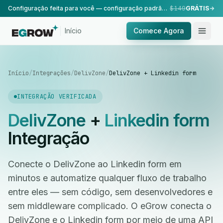
Configuração feita para você — configuração padrão, realizada pela nossa equipe.
$149
GRÁTIS
Início
Comece Agora
Início
/
Integrações
/
DelivZone
/
DelivZone + Linkedin form
INTEGRAÇÃO VERIFICADA
DelivZone
+
Linkedin form
Integração
Conecte o DelivZone ao Linkedin form em
minutos e automatize qualquer fluxo de trabalho
entre eles — sem código, sem desenvolvedores e
sem middleware complicado. O eGrow conecta o
DelivZone e o Linkedin form por meio de uma API