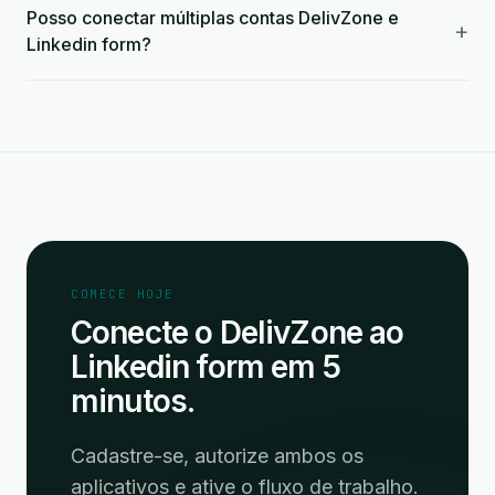
Posso conectar múltiplas contas DelivZone e
+
Linkedin form?
COMECE HOJE
Conecte o DelivZone ao
Linkedin form em 5
minutos.
Cadastre-se, autorize ambos os
aplicativos e ative o fluxo de trabalho.