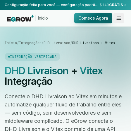
Configuração feita para você — configuração padrão, realizada pela nossa equipe.
$149
GRÁTIS
Início
Comece Agora
Início
/
Integrações
/
DHD Livraison
/
DHD Livraison + Vitex
INTEGRAÇÃO VERIFICADA
DHD Livraison
+
Vitex
Integração
Conecte o DHD Livraison ao Vitex em minutos e
automatize qualquer fluxo de trabalho entre eles
— sem código, sem desenvolvedores e sem
middleware complicado. O eGrow conecta o
DHD Livraison e o Vitex por meio de uma API