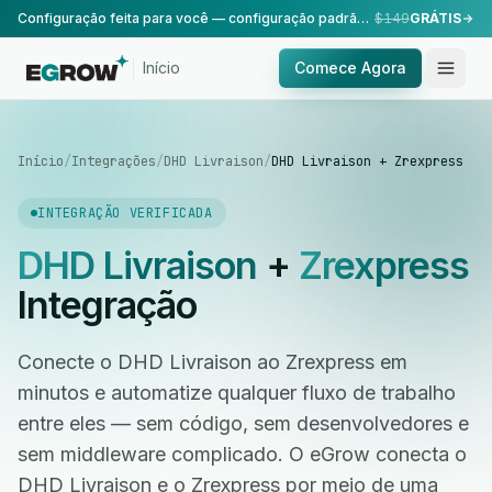
Configuração feita para você — configuração padrão, realizada pela nossa equipe.
$149
GRÁTIS
Início
Comece Agora
Início
/
Integrações
/
DHD Livraison
/
DHD Livraison + Zrexpress
INTEGRAÇÃO VERIFICADA
DHD Livraison
+
Zrexpress
Integração
Conecte o DHD Livraison ao Zrexpress em
minutos e automatize qualquer fluxo de trabalho
entre eles — sem código, sem desenvolvedores e
sem middleware complicado. O eGrow conecta o
DHD Livraison e o Zrexpress por meio de uma