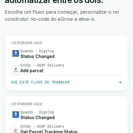
automatizar entre os dois.
Escolha um fluxo para começar, personalize-o no
construtor no-code do eGrow e ative-o.
⚡
DISPARADOR
→
AÇÃO
Quando · Digylog
Status Changed
Então · ASAP Delivery
Add parcel
USE ESTE FLUXO DE TRABALHO
⚡
DISPARADOR
→
AÇÃO
Quando · Digylog
Status Changed
Então · ASAP Delivery
Get Parcel Tracking Status