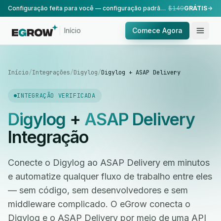
Configuração feita para você — configuração padrão, realizada pela nossa equipe.
$149
GRÁTIS
Início
Comece Agora
Início
/
Integrações
/
Digylog
/
Digylog + ASAP Delivery
INTEGRAÇÃO VERIFICADA
Digylog
+
ASAP Delivery
Integração
Conecte o Digylog ao ASAP Delivery em minutos
e automatize qualquer fluxo de trabalho entre eles
— sem código, sem desenvolvedores e sem
middleware complicado. O eGrow conecta o
Digylog e o ASAP Delivery por meio de uma API