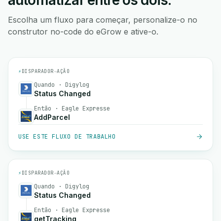
automatizar entre os dois.
Escolha um fluxo para começar, personalize-o no
construtor no-code do eGrow e ative-o.
⚡
DISPARADOR
→
AÇÃO
Quando · Digylog
Status Changed
Então · Eagle Expresse
AddParcel
USE ESTE FLUXO DE TRABALHO
⚡
DISPARADOR
→
AÇÃO
Quando · Digylog
Status Changed
Então · Eagle Expresse
getTracking