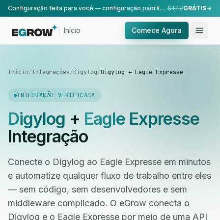
Configuração feita para você — configuração padrão, realizada pela nossa equipe.
$149
GRÁTIS
Início
Comece Agora
Início
/
Integrações
/
Digylog
/
Digylog + Eagle Expresse
INTEGRAÇÃO VERIFICADA
Digylog
+
Eagle Expresse
Integração
Conecte o Digylog ao Eagle Expresse em minutos
e automatize qualquer fluxo de trabalho entre eles
— sem código, sem desenvolvedores e sem
middleware complicado. O eGrow conecta o
Digylog e o Eagle Expresse por meio de uma API