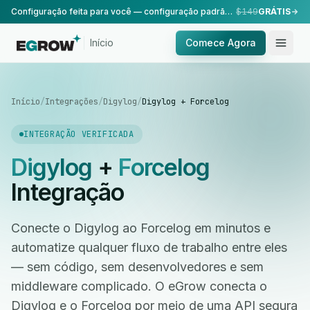
Configuração feita para você — configuração padrão, realizada pela nossa equipe.
$149
GRÁTIS
Início
Comece Agora
Início
/
Integrações
/
Digylog
/
Digylog + Forcelog
INTEGRAÇÃO VERIFICADA
Digylog
+
Forcelog
Integração
Conecte o Digylog ao Forcelog em minutos e
automatize qualquer fluxo de trabalho entre eles
— sem código, sem desenvolvedores e sem
middleware complicado. O eGrow conecta o
Digylog e o Forcelog por meio de uma API segura