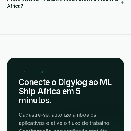
+
Africa?
COMECE HOJE
Conecte o Digylog ao ML
Ship Africa em 5
minutos.
Cadastre-se, autorize ambos os
aplicativos e ative o fluxo de trabalho.