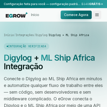
Configuração feita para você — configuração padrão, realizada pela nossa equipe.
$149
GRÁTIS
Início
Comece Agora
Início
/
Integrações
/
Digylog
/
Digylog + ML Ship Africa
INTEGRAÇÃO VERIFICADA
Digylog
+
ML Ship Africa
Integração
Conecte o Digylog ao ML Ship Africa em minutos
e automatize qualquer fluxo de trabalho entre eles
— sem código, sem desenvolvedores e sem
middleware complicado. O eGrow conecta o
Digylog e o ML Ship Africa por meio de uma API