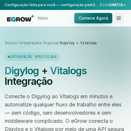
Configuração feita para você — configuração padrão, realizada pela nossa equipe.
$149
GRÁTIS
Início
Comece Agora
Início
/
Integrações
/
Digylog
/
Digylog + Vitalogs
INTEGRAÇÃO VERIFICADA
Digylog
+
Vitalogs
Integração
Conecte o Digylog ao Vitalogs em minutos e
automatize qualquer fluxo de trabalho entre eles
— sem código, sem desenvolvedores e sem
middleware complicado. O eGrow conecta o
Digylog e o Vitalogs por meio de uma API segura