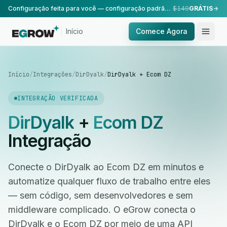
Configuração feita para você — configuração padrão, realizada pela nossa equipe.
$149
GRÁTIS
Início
Comece Agora
Início
/
Integrações
/
DirDyalk
/
DirDyalk + Ecom DZ
INTEGRAÇÃO VERIFICADA
DirDyalk
+
Ecom DZ
Integração
Conecte o DirDyalk ao Ecom DZ em minutos e
automatize qualquer fluxo de trabalho entre eles
— sem código, sem desenvolvedores e sem
middleware complicado. O eGrow conecta o
DirDyalk e o Ecom DZ por meio de uma API