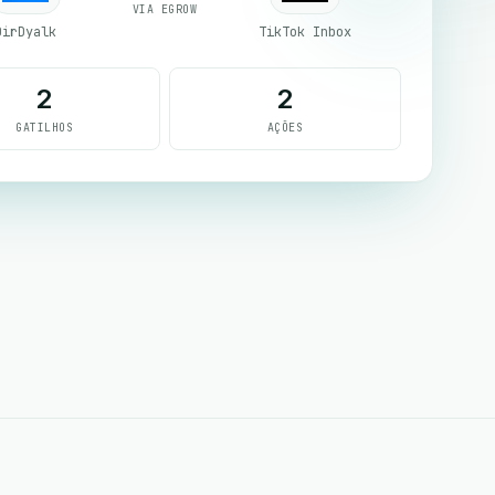
VIA EGROW
DirDyalk
TikTok Inbox
2
2
GATILHOS
AÇÕES