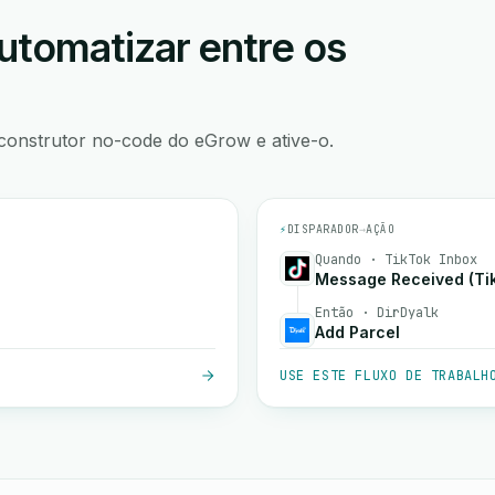
utomatizar entre os
construtor no-code do eGrow e ative-o.
⚡
DISPARADOR
→
AÇÃO
Quando · TikTok Inbox
Message Received (Tik
Então · DirDyalk
Add Parcel
USE ESTE FLUXO DE TRABALH