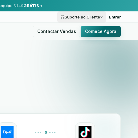
equipe.
$149
GRÁTIS
Suporte ao Cliente
Entrar
Contactar Vendas
Comece Agora