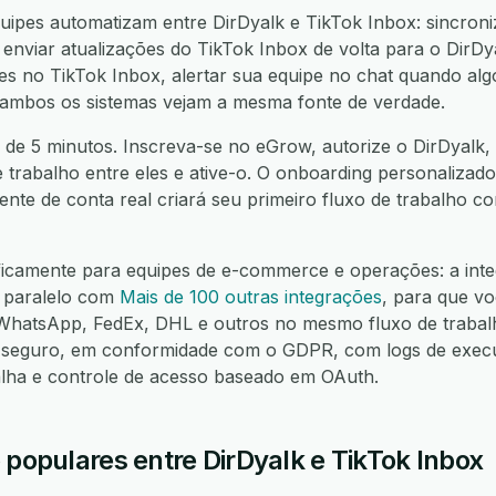
ipes automatizam entre DirDyalk e TikTok Inbox: sincroni
enviar atualizações do TikTok Inbox de volta para o DirDya
s no TikTok Inbox, alertar sua equipe no chat quando algo
 ambos os sistemas vejam a mesma fonte de verdade.
 de 5 minutos. Inscreva-se no eGrow, autorize o DirDyalk, 
e trabalho entre eles e ative-o. O onboarding personalizado
nte de conta real criará seu primeiro fluxo de trabalho 
ficamente para equipes de e-commerce e operações: a inte
 paralelo com
Mais de 100 outras integrações
, para que v
hatsApp, FedEx, DHL e outros no mesmo fluxo de trabalh
seguro, em conformidade com o GDPR, com logs de execuç
alha e controle de acesso baseado em OAuth.
 populares entre DirDyalk e TikTok Inbox