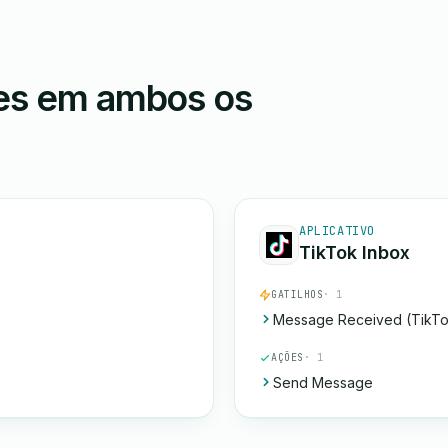
ões em ambos os
APLICATIVO
TikTok Inbox
GATILHOS
· 1
Message Received (TikTo
AÇÕES
· 1
Send Message