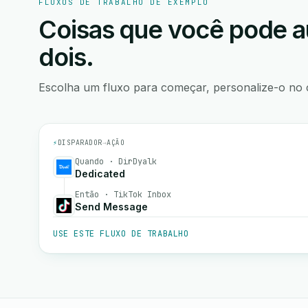
FLUXOS DE TRABALHO DE EXEMPLO
Coisas que você pode a
dois.
Escolha um fluxo para começar, personalize-o no 
⚡
DISPARADOR
→
AÇÃO
Quando · DirDyalk
Dedicated
Então · TikTok Inbox
Send Message
USE ESTE FLUXO DE TRABALHO