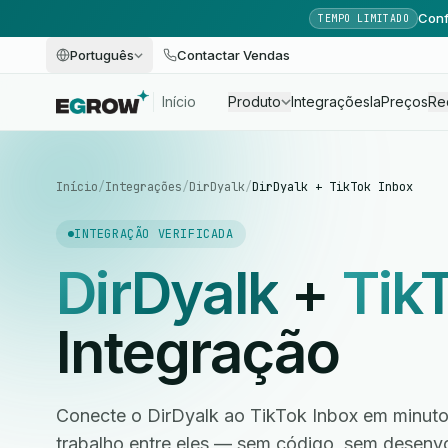
Conf
TEMPO LIMITADO
Português
Contactar Vendas
Início
Produto
Integrações
Ia
Preços
Re
Início
/
Integrações
/
DirDyalk
/
DirDyalk + TikTok Inbox
INTEGRAÇÃO VERIFICADA
DirDyalk
+
Tik
Integração
Conecte o DirDyalk ao TikTok Inbox em minuto
trabalho entre eles — sem código, sem desen