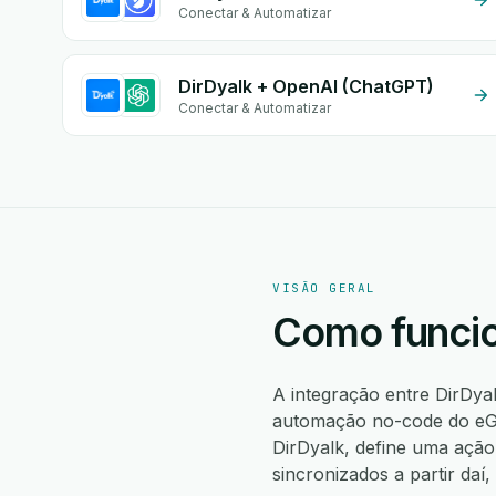
Conectar & Automatizar
DirDyalk + OpenAI (ChatGPT)
Conectar & Automatizar
VISÃO GERAL
Como funcio
A integração entre DirDya
automação no-code do eGr
DirDyalk, define uma açã
sincronizados a partir da