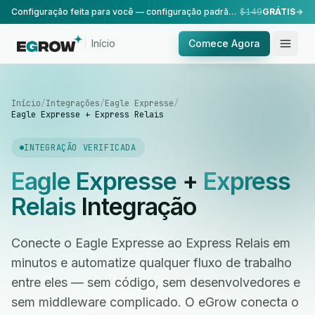
Configuração feita para você — configuração padrão, realizada pela nossa equipe.
$149
GRÁTIS
Início
Comece Agora
Início
/
Integrações
/
Eagle Expresse
/
Eagle Expresse + Express Relais
INTEGRAÇÃO VERIFICADA
Eagle Expresse
+
Express
Relais
Integração
Conecte o Eagle Expresse ao Express Relais em
minutos e automatize qualquer fluxo de trabalho
entre eles — sem código, sem desenvolvedores e
sem middleware complicado. O eGrow conecta o