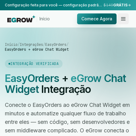
Configuração feita para você — configuração padrão, realizada pela nossa equipe.
$149
GRÁTIS
Início
Comece Agora
Início
/
Integrações
/
EasyOrders
/
EasyOrders + eGrow Chat Widget
INTEGRAÇÃO VERIFICADA
EasyOrders
+
eGrow Chat
Widget
Integração
Conecte o EasyOrders ao eGrow Chat Widget em
minutos e automatize qualquer fluxo de trabalho
entre eles — sem código, sem desenvolvedores e
sem middleware complicado. O eGrow conecta o