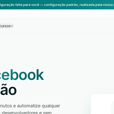
iguração feita para você — configuração padrão, realizada pela nossa 
cursos
cebook
ção
utos e automatize qualquer
em desenvolvedores e sem