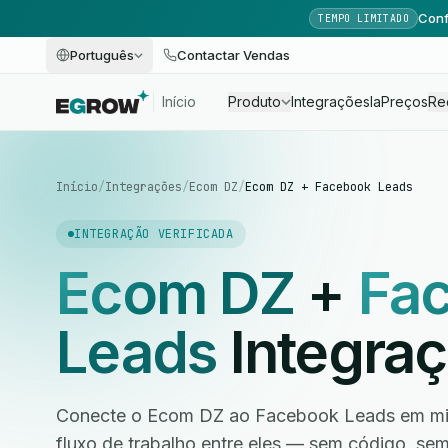
Conf
TEMPO LIMITADO
Português
Contactar Vendas
Início
Produto
Integrações
Ia
Preços
Re
Início
/
Integrações
/
Ecom DZ
/
Ecom DZ + Facebook Leads
INTEGRAÇÃO VERIFICADA
Ecom DZ
+
Fa
Leads
Integra
Conecte o Ecom DZ ao Facebook Leads em min
fluxo de trabalho entre eles — sem código, s