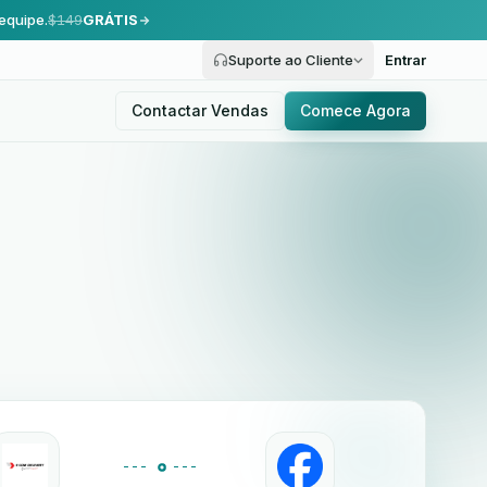
equipe.
$149
GRÁTIS
Suporte ao Cliente
Entrar
Contactar Vendas
Comece Agora