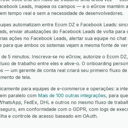
Facebook Leads, mapeia os campos — e o eGrow mantém am
í, em tempo real e sem a necessidade de desenvolvedores.
uipes automatizam entre Ecom DZ e Facebook Leads: sincr
s, enviar atualizações do Facebook Leads de volta para o
as ações no Facebook Leads, alertar sua equipe no chat 
nte para que ambos os sistemas vejam a mesma fonte de ver
 de 5 minutos. Inscreva-se no eGrow, autorize o Ecom DZ
fluxo de trabalho entre eles e ative-o. O onboarding person
os — um gerente de conta real criará seu primeiro fluxo d
mento de tela.
ificamente para equipes de e-commerce e operações: a in
 em paralelo com
Mais de 100 outras integrações
, para qu
hatsApp, FedEx, DHL e outros no mesmo fluxo de trabalh
seguro, em conformidade com o GDPR, com logs de execuç
alha e controle de acesso baseado em OAuth.