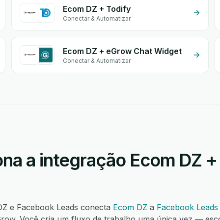
Ecom DZ + Todify
Conectar & Automatizar
Ecom DZ + eGrow Chat Widget
Conectar & Automatizar
na a integração Ecom DZ 
 DZ e Facebook Leads conecta
Ecom DZ
a
Facebook Leads
ow. Você cria um fluxo de trabalho uma única vez — esc