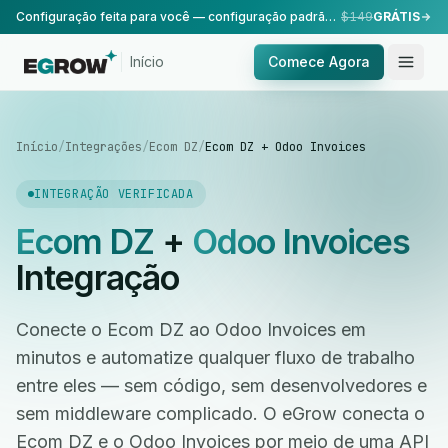
Configuração feita para você — configuração padrão, realizada pela nossa equipe.
$149
GRÁTIS
Início
Comece Agora
Início
/
Integrações
/
Ecom DZ
/
Ecom DZ + Odoo Invoices
INTEGRAÇÃO VERIFICADA
Ecom DZ
+
Odoo Invoices
Integração
Conecte o Ecom DZ ao Odoo Invoices em
minutos e automatize qualquer fluxo de trabalho
entre eles — sem código, sem desenvolvedores e
sem middleware complicado. O eGrow conecta o
Ecom DZ e o Odoo Invoices por meio de uma API