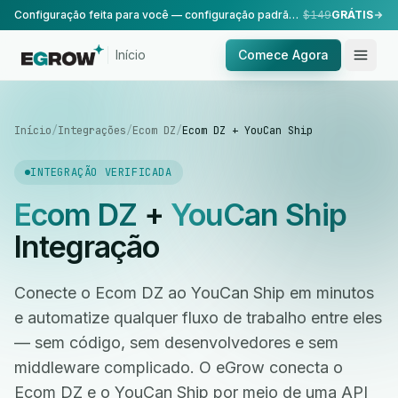
Configuração feita para você — configuração padrão, realizada pela nossa equipe.
$149
GRÁTIS
Início
Comece Agora
Início
/
Integrações
/
Ecom DZ
/
Ecom DZ + YouCan Ship
INTEGRAÇÃO VERIFICADA
Ecom DZ
+
YouCan Ship
Integração
Conecte o Ecom DZ ao YouCan Ship em minutos
e automatize qualquer fluxo de trabalho entre eles
— sem código, sem desenvolvedores e sem
middleware complicado. O eGrow conecta o
Ecom DZ e o YouCan Ship por meio de uma API