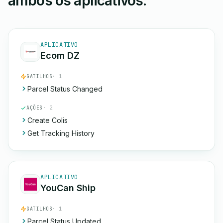
ambos os aplicativos.
APLICATIVO
Ecom DZ
GATILHOS
· 1
Parcel Status Changed
AÇÕES
· 2
Create Colis
Get Tracking History
APLICATIVO
YouCan Ship
GATILHOS
· 1
Parcel Status Updated