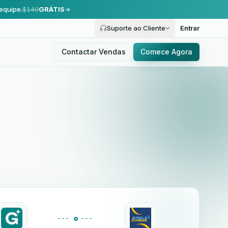
equipe.
$149
GRÁTIS
Suporte ao Cliente
Entrar
Contactar Vendas
Comece Agora