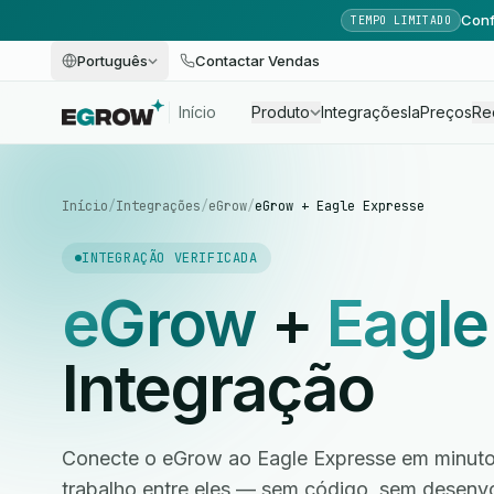
Conf
TEMPO LIMITADO
Português
Contactar Vendas
Início
Produto
Integrações
Ia
Preços
Re
Início
/
Integrações
/
eGrow
/
eGrow + Eagle Expresse
INTEGRAÇÃO VERIFICADA
eGrow
+
Eagle
Integração
Conecte o eGrow ao Eagle Expresse em minutos
trabalho entre eles — sem código, sem desen