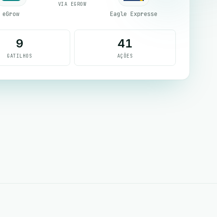
VIA EGROW
eGrow
Eagle Expresse
9
41
GATILHOS
AÇÕES