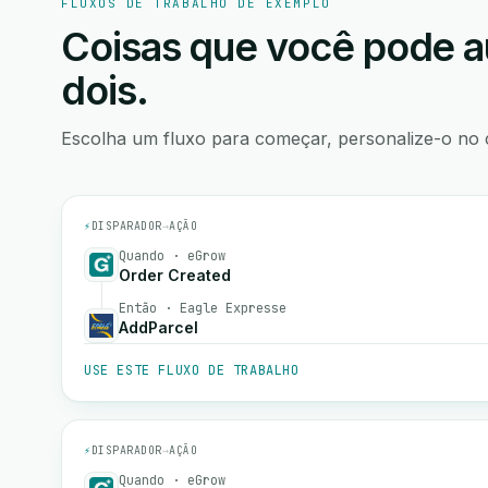
FLUXOS DE TRABALHO DE EXEMPLO
Coisas que você pode a
dois.
Escolha um fluxo para começar, personalize-o no 
⚡
DISPARADOR
→
AÇÃO
Quando · eGrow
Order Created
Então · Eagle Expresse
AddParcel
USE ESTE FLUXO DE TRABALHO
⚡
DISPARADOR
→
AÇÃO
Quando · eGrow