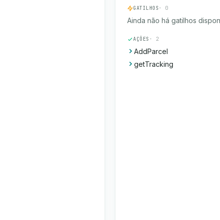
GATILHOS
· 0
Ainda não há gatilhos dispon
AÇÕES
· 2
AddParcel
getTracking