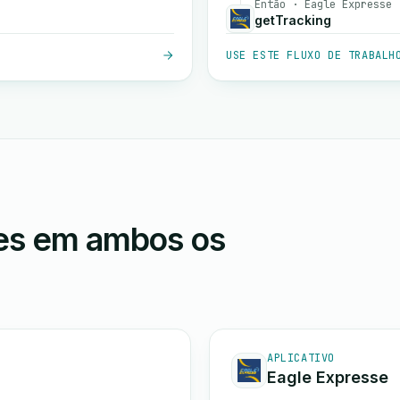
Então · Eagle Expresse
getTracking
USE ESTE FLUXO DE TRABALH
ões em ambos os
APLICATIVO
Eagle Expresse