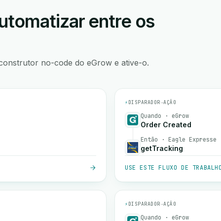
utomatizar entre os
construtor no-code do eGrow e ative-o.
⚡
DISPARADOR
→
AÇÃO
Quando · eGrow
Order Created
Então · Eagle Expresse
getTracking
USE ESTE FLUXO DE TRABALH
⚡
DISPARADOR
→
AÇÃO
Quando · eGrow