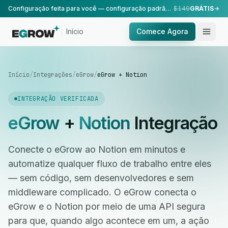
Configuração feita para você — configuração padrão, realizada pela nossa equipe.
$149
GRÁTIS
Início
Comece Agora
Início
/
Integrações
/
eGrow
/
eGrow + Notion
INTEGRAÇÃO VERIFICADA
eGrow
+
Notion
Integração
Conecte o eGrow ao Notion em minutos e
automatize qualquer fluxo de trabalho entre eles
— sem código, sem desenvolvedores e sem
middleware complicado. O eGrow conecta o
eGrow e o Notion por meio de uma API segura
para que, quando algo acontece em um, a ação