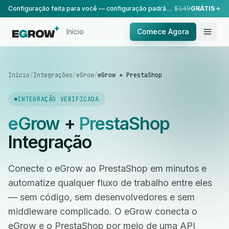
Configuração feita para você — configuração padrão, realizada pela nossa equipe.
$149
GRÁTIS
Início
Comece Agora
Início
/
Integrações
/
eGrow
/
eGrow + PrestaShop
INTEGRAÇÃO VERIFICADA
eGrow
+
PrestaShop
Integração
Conecte o eGrow ao PrestaShop em minutos e
automatize qualquer fluxo de trabalho entre eles
— sem código, sem desenvolvedores e sem
middleware complicado. O eGrow conecta o
eGrow e o PrestaShop por meio de uma API