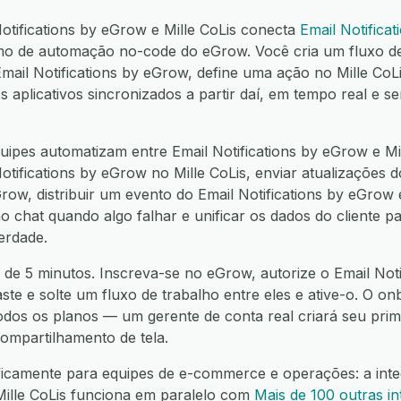
Notifications by eGrow e Mille CoLis conecta
Email Notifica
o de automação no-code do eGrow. Você cria um fluxo de
mail Notifications by eGrow, define uma ação no Mille Co
plicativos sincronizados a partir daí, em tempo real e s
ipes automatizam entre Email Notifications by eGrow e Mil
otifications by eGrow no Mille CoLis, enviar atualizações d
Grow, distribuir um evento do Email Notifications by eGrow
no chat quando algo falhar e unificar os dados do cliente 
erdade.
 de 5 minutos. Inscreva-se no eGrow, autorize o Email Noti
raste e solte um fluxo de trabalho entre eles e ative-o. O o
todos os planos — um gerente de conta real criará seu prim
ompartilhamento de tela.
ficamente para equipes de e-commerce e operações: a inte
Mille CoLis funciona em paralelo com
Mais de 100 outras i