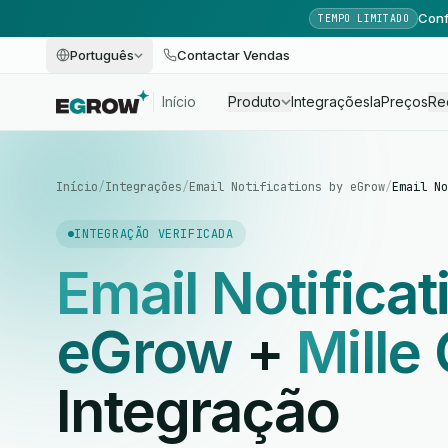
Conf
TEMPO LIMITADO
Português
Contactar Vendas
Início
Produto
Integrações
Ia
Preços
Re
Início
/
Integrações
/
Email Notifications by eGrow
/
Email No
INTEGRAÇÃO VERIFICADA
Email Notificat
eGrow
+
Mille
Integração