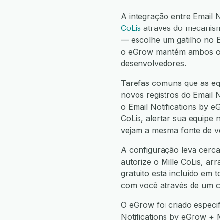
A integração entre Email 
CoLis
através do mecanism
— escolhe um gatilho no E
o eGrow mantém ambos os a
desenvolvedores.
Tarefas comuns que as equ
novos registros do Email N
o Email Notifications by e
CoLis, alertar sua equipe 
vejam a mesma fonte de v
A configuração leva cerca
autorize o Mille CoLis, ar
gratuito está incluído em 
com você através de um c
O eGrow foi criado especi
Notifications by eGrow + 