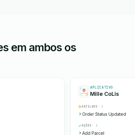
ões em ambos os
APLICATIVO
Mille CoLis
GATILHOS
· 1
Order Status Updated
AÇÕES
· 2
Add Parcel