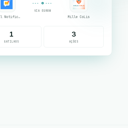
VIA EGROW
Email Notifications by eGrow
Mille CoLis
1
3
GATILHOS
AÇÕES