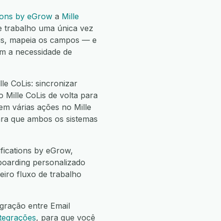
tions by eGrow
a
Mille
 trabalho uma única vez
Lis, mapeia os campos — e
em a necessidade de
le CoLis: sincronizar
o Mille CoLis de volta para
 em várias ações no Mille
para que ambos os sistemas
fications by eGrow,
nboarding personalizado
eiro fluxo de trabalho
gração entre Email
ntegrações
, para que você