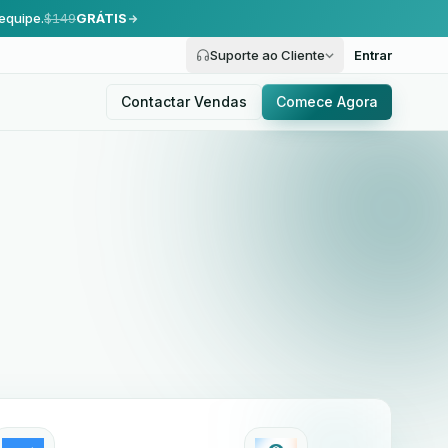
equipe.
$149
GRÁTIS
Suporte ao Cliente
Entrar
Contactar Vendas
Comece Agora