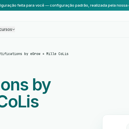
iguração feita para você — configuração padrão, realizada pela nossa 
cursos
tifications by eGrow + Mille CoLis
ions by
 CoLis