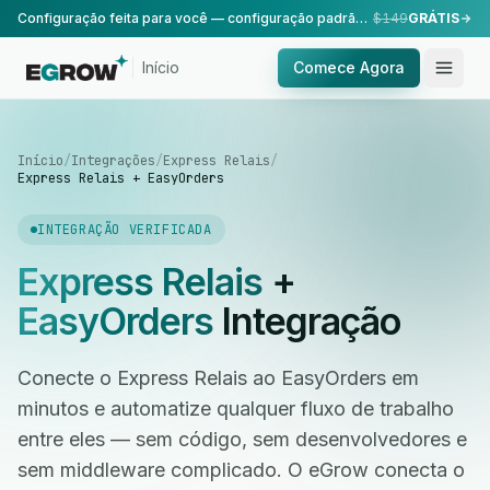
Configuração feita para você — configuração padrão, realizada pela nossa equipe.
$149
GRÁTIS
Início
Comece Agora
Início
/
Integrações
/
Express Relais
/
Express Relais + EasyOrders
INTEGRAÇÃO VERIFICADA
Express Relais
+
EasyOrders
Integração
Conecte o Express Relais ao EasyOrders em
minutos e automatize qualquer fluxo de trabalho
entre eles — sem código, sem desenvolvedores e
sem middleware complicado. O eGrow conecta o