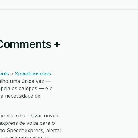
 Comments +
ents
a
Speedoexpress
alho uma única vez —
apeia os campos — e o
 a necessidade de
ress: sincronizar novos
xpress de volta para o
o Speedoexpress, alertar
 os sistemas vejam a