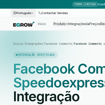
Conf
TEMPO LIMITADO
Português
Contactar Vendas
Início
Produto
Integrações
Ia
Preços
Re
Início
/
Integrações
/
Facebook Comments
/
Facebook Comments +
INTEGRAÇÃO VERIFICADA
Facebook Co
Speedoexpres
Integração