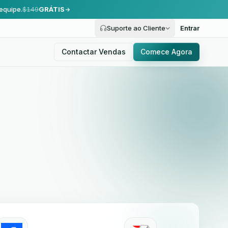
equipe.
$149
GRÁTIS
Suporte ao Cliente
Entrar
Contactar Vendas
Comece Agora