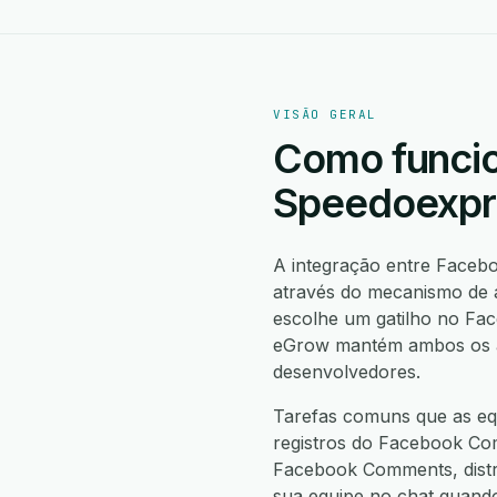
VISÃO GERAL
Como funci
Speedoexpr
A integração entre Face
através do mecanismo de 
escolhe um gatilho no F
eGrow mantém ambos os apl
desenvolvedores.
Tarefas comuns que as eq
registros do Facebook Co
Facebook Comments, distr
sua equipe no chat quando