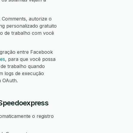
k Comments, autorize o
ng personalizado gratuito
uxo de trabalho com você
egração entre Facebook
ões
, para que você possa
de trabalho quando
m logs de execução
m OAuth.
 Speedoexpress
omaticamente o registro