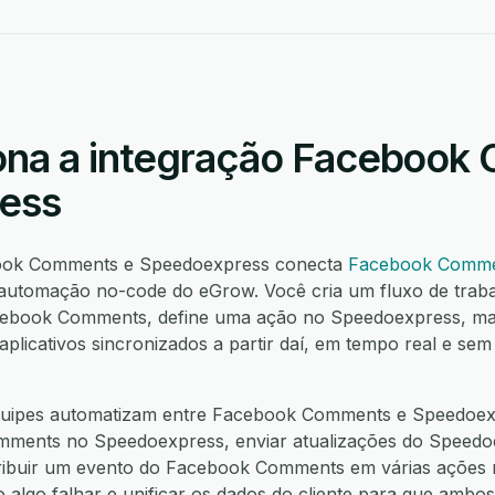
ona a integração Facebook
ess
book Comments e Speedoexpress conecta
Facebook Comm
automação no-code do eGrow. Você cria um fluxo de trab
acebook Comments, define uma ação no Speedoexpress, m
icativos sincronizados a partir daí, em tempo real e sem
uipes automatizam entre Facebook Comments e Speedoexp
mments no Speedoexpress, enviar atualizações do Speedoe
ibuir um evento do Facebook Comments em várias ações n
 algo falhar e unificar os dados do cliente para que ambos