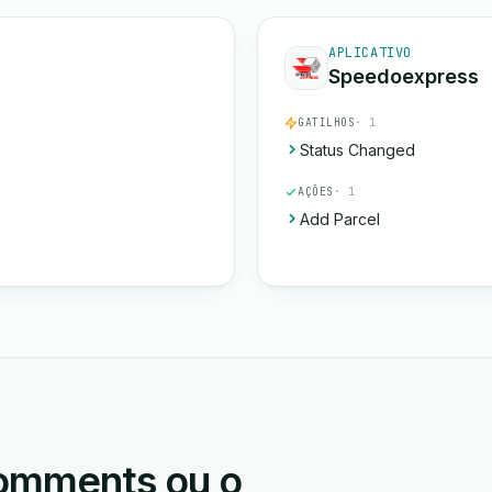
APLICATIVO
Speedoexpress
GATILHOS
· 1
Status Changed
AÇÕES
· 1
Add Parcel
omments ou o