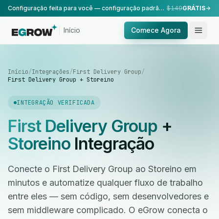
Configuração feita para você — configuração padrão, realizada pela nossa equipe.
$149
GRÁTIS
Início
Comece Agora
Início
/
Integrações
/
First Delivery Group
/
First Delivery Group + Storeino
INTEGRAÇÃO VERIFICADA
First Delivery Group
+
Storeino
Integração
Conecte o First Delivery Group ao Storeino em
minutos e automatize qualquer fluxo de trabalho
entre eles — sem código, sem desenvolvedores e
sem middleware complicado. O eGrow conecta o