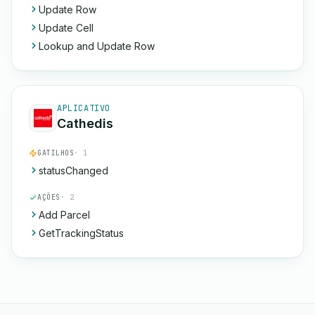
Update Row
Update Cell
Lookup and Update Row
APLICATIVO
Cathedis
GATILHOS
· 1
statusChanged
AÇÕES
· 2
Add Parcel
GetTrackingStatus