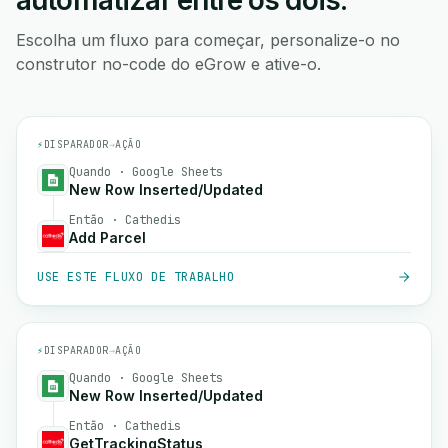
automatizar entre os dois.
Escolha um fluxo para começar, personalize-o no
construtor no-code do eGrow e ative-o.
⚡
DISPARADOR
→
AÇÃO
Quando · Google Sheets
New Row Inserted/Updated
Então · Cathedis
Add Parcel
USE ESTE FLUXO DE TRABALHO
⚡
DISPARADOR
→
AÇÃO
Quando · Google Sheets
New Row Inserted/Updated
Então · Cathedis
GetTrackingStatus