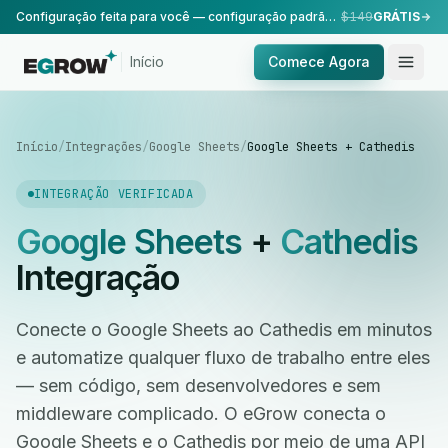
Configuração feita para você — configuração padrão, realizada pela nossa equipe.
$149
GRÁTIS
Início
Comece Agora
Início
/
Integrações
/
Google Sheets
/
Google Sheets + Cathedis
INTEGRAÇÃO VERIFICADA
Google Sheets
+
Cathedis
Integração
Conecte o Google Sheets ao Cathedis em minutos
e automatize qualquer fluxo de trabalho entre eles
— sem código, sem desenvolvedores e sem
middleware complicado. O eGrow conecta o
Google Sheets e o Cathedis por meio de uma API