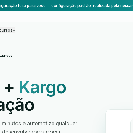
iguração feita para você — configuração padrão, realizada pela nossa 
cursos
xpress
+
Kargo
ação
 minutos e automatize qualquer
em desenvolvedores e sem