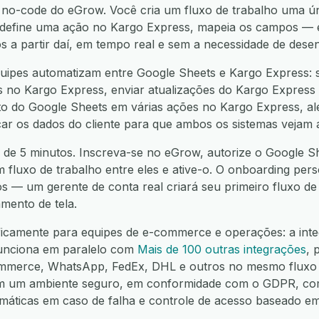
o-code do eGrow. Você cria um fluxo de trabalho uma ú
, define uma ação no Kargo Express, mapeia os campos 
os a partir daí, em tempo real e sem a necessidade de dese
uipes automatizam entre Google Sheets e Kargo Express: 
s no Kargo Express, enviar atualizações do Kargo Express 
nto do Google Sheets em várias ações no Kargo Express, al
icar os dados do cliente para que ambos os sistemas vejam
 de 5 minutos. Inscreva-se no eGrow, autorize o Google Sh
m fluxo de trabalho entre eles e ative-o. O onboarding pers
os — um gerente de conta real criará seu primeiro fluxo d
mento de tela.
ficamente para equipes de e-commerce e operações: a int
unciona em paralelo com
Mais de 100 outras integrações
, 
mmerce, WhatsApp, FedEx, DHL e outros no mesmo fluxo 
em um ambiente seguro, em conformidade com o GDPR, co
omáticas em caso de falha e controle de acesso baseado e