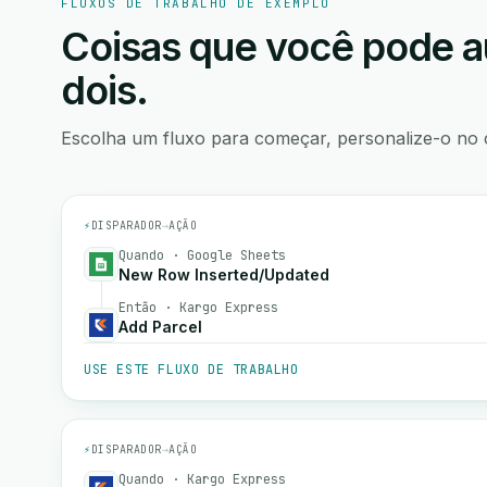
FLUXOS DE TRABALHO DE EXEMPLO
Coisas que você pode a
dois.
Escolha um fluxo para começar, personalize-o no 
⚡
DISPARADOR
→
AÇÃO
Quando · Google Sheets
New Row Inserted/Updated
Então · Kargo Express
Add Parcel
USE ESTE FLUXO DE TRABALHO
⚡
DISPARADOR
→
AÇÃO
Quando · Kargo Express