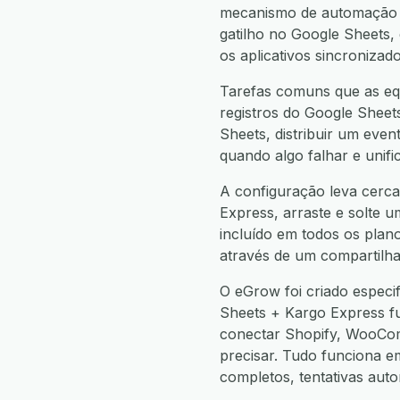
mecanismo de automação n
gatilho no Google Sheets
os aplicativos sincronizad
Tarefas comuns que as eq
registros do Google Sheet
Sheets, distribuir um eve
quando algo falhar e unif
A configuração leva cerca
Express, arraste e solte u
incluído em todos os plan
através de um compartilha
O eGrow foi criado especi
Sheets + Kargo Express f
conectar Shopify, WooCo
precisar. Tudo funciona 
completos, tentativas aut