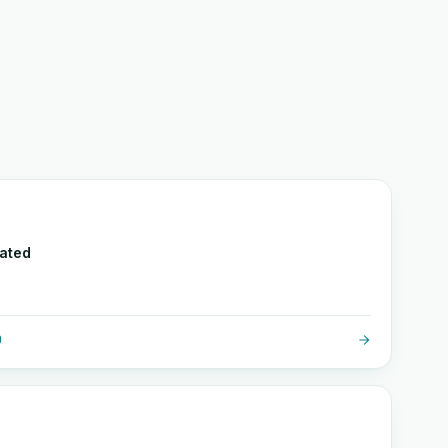
ated
O