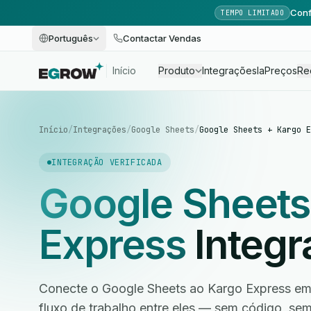
Conf
TEMPO LIMITADO
Português
Contactar Vendas
Início
Produto
Integrações
Ia
Preços
Re
Início
/
Integrações
/
Google Sheets
/
Google Sheets + Kargo E
INTEGRAÇÃO VERIFICADA
Google Sheets
Express
Integr
Conecte o Google Sheets ao Kargo Express em
fluxo de trabalho entre eles — sem código, s