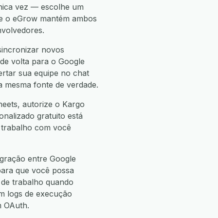
nica vez — escolhe um
— e o eGrow mantém ambos
nvolvedores.
sincronizar novos
de volta para o Google
ertar sua equipe no chat
 a mesma fonte de verdade.
eets, autorize o Kargo
onalizado gratuito está
e trabalho com você
egração entre Google
para que você possa
de trabalho quando
m logs de execução
m OAuth.