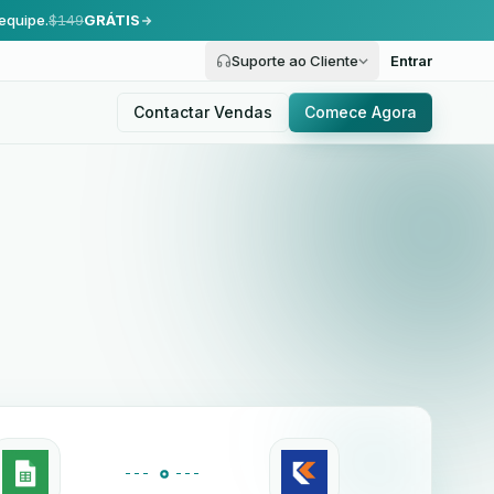
equipe.
$149
GRÁTIS
Suporte ao Cliente
Entrar
Contactar Vendas
Comece Agora