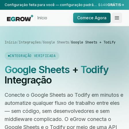
Configuração feita para você — configuração padrão, realizada pela nossa equipe.
$149
GRÁTIS
Início
Comece Agora
Início
/
Integrações
/
Google Sheets
/
Google Sheets + Todify
INTEGRAÇÃO VERIFICADA
Google Sheets
+
Todify
Integração
Conecte o Google Sheets ao Todify em minutos e
automatize qualquer fluxo de trabalho entre eles
— sem código, sem desenvolvedores e sem
middleware complicado. O eGrow conecta o
Google Sheets e o Todify por meio de uma API