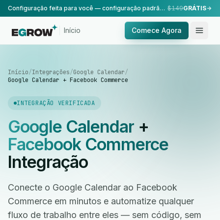
Configuração feita para você — configuração padrão, realizada pela nossa equipe.
$149
GRÁTIS
Início
Comece Agora
Início
/
Integrações
/
Google Calendar
/
Google Calendar + Facebook Commerce
INTEGRAÇÃO VERIFICADA
Google Calendar
+
Facebook Commerce
Integração
Conecte o Google Calendar ao Facebook
Commerce em minutos e automatize qualquer
fluxo de trabalho entre eles — sem código, sem