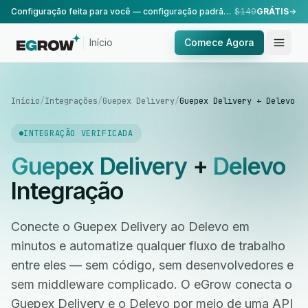
Configuração feita para você — configuração padrão, realizada pela nossa equipe.
$149
GRÁTIS
Início
Comece Agora
Início
/
Integrações
/
Guepex Delivery
/
Guepex Delivery + Delevo
INTEGRAÇÃO VERIFICADA
Guepex Delivery
+
Delevo
Integração
Conecte o Guepex Delivery ao Delevo em
minutos e automatize qualquer fluxo de trabalho
entre eles — sem código, sem desenvolvedores e
sem middleware complicado. O eGrow conecta o
Guepex Delivery e o Delevo por meio de uma API