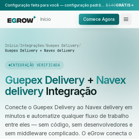
Configuração feita para você — configuração padrão, realizada pela nossa equipe.
$149
GRÁTIS
Início
Comece Agora
Início
/
Integrações
/
Guepex Delivery
/
Guepex Delivery + Navex delivery
INTEGRAÇÃO VERIFICADA
Guepex Delivery
+
Navex
delivery
Integração
Conecte o Guepex Delivery ao Navex delivery em
minutos e automatize qualquer fluxo de trabalho
entre eles — sem código, sem desenvolvedores e
sem middleware complicado. O eGrow conecta o