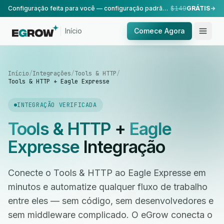
Configuração feita para você — configuração padrão, realizada pela nossa equipe.
$149
GRÁTIS
Início
Comece Agora
Início
/
Integrações
/
Tools & HTTP
/
Tools & HTTP + Eagle Expresse
INTEGRAÇÃO VERIFICADA
Tools & HTTP
+
Eagle
Expresse
Integração
Conecte o Tools & HTTP ao Eagle Expresse em
minutos e automatize qualquer fluxo de trabalho
entre eles — sem código, sem desenvolvedores e
sem middleware complicado. O eGrow conecta o