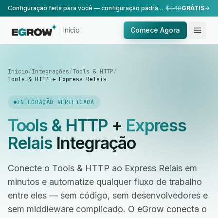
Configuração feita para você — configuração padrão, realizada pela nossa equipe.
$149
GRÁTIS
Início
Comece Agora
Início
/
Integrações
/
Tools & HTTP
/
Tools & HTTP + Express Relais
INTEGRAÇÃO VERIFICADA
Tools & HTTP
+
Express
Relais
Integração
Conecte o Tools & HTTP ao Express Relais em
minutos e automatize qualquer fluxo de trabalho
entre eles — sem código, sem desenvolvedores e
sem middleware complicado. O eGrow conecta o