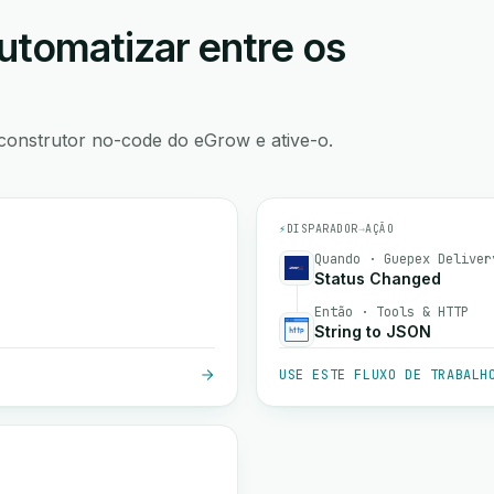
utomatizar entre os
construtor no-code do eGrow e ative-o.
⚡
DISPARADOR
→
AÇÃO
Quando · Guepex Deliver
Status Changed
Então · Tools & HTTP
String to JSON
USE ESTE FLUXO DE TRABALH