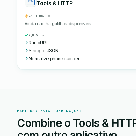
Tools & HTTP
GATILHOS
· 0
Ainda não há gatilhos disponíveis.
AÇÕES
· 3
Run cURL
String to JSON
Normalize phone number
EXPLORAR MAIS COMBINAÇÕES
Combine o Tools & HTTP
com outro aplicativo.