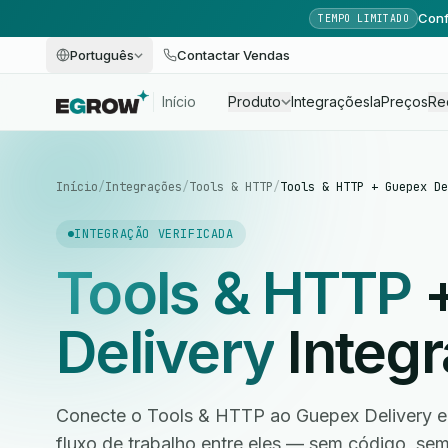
Conf
TEMPO LIMITADO
Português
Contactar Vendas
Início
Produto
Integrações
Ia
Preços
Re
Início
/
Integrações
/
Tools & HTTP
/
Tools & HTTP + Guepex De
INTEGRAÇÃO VERIFICADA
Tools & HTTP
Delivery
Integ
Conecte o Tools & HTTP ao Guepex Delivery e
fluxo de trabalho entre eles — sem código, s