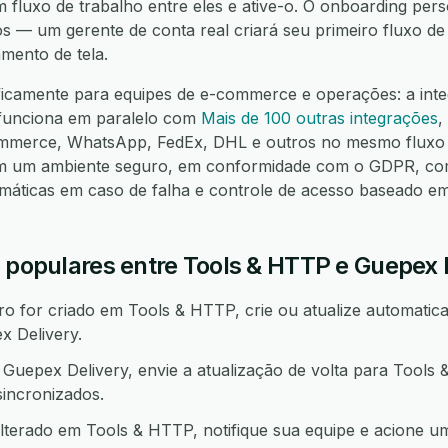
um fluxo de trabalho entre eles e ative-o. O onboarding pers
os — um gerente de conta real criará seu primeiro fluxo d
mento de tela.
ficamente para equipes de e-commerce e operações: a inte
funciona em paralelo com
Mais de 100 outras integrações
,
mmerce, WhatsApp, FedEx, DHL e outros no mesmo fluxo 
em um ambiente seguro, em conformidade com o GDPR, co
omáticas em caso de falha e controle de acesso baseado e
o populares entre Tools & HTTP e Guepex 
 for criado em Tools & HTTP, crie ou atualize automatica
 Delivery.
uepex Delivery, envie a atualização de volta para Tool
incronizados.
lterado em Tools & HTTP, notifique sua equipe e acione u