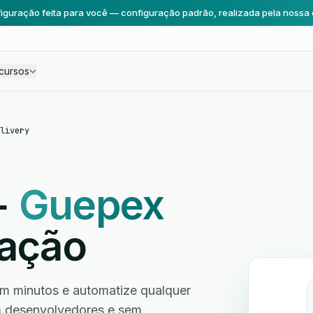
iguração feita para você — configuração padrão, realizada pela nossa 
cursos
livery
+
Guepex
ração
m minutos e automatize qualquer
em desenvolvedores e sem