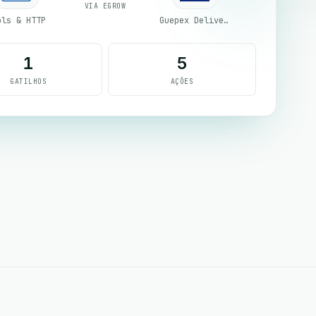
VIA EGROW
ols & HTTP
Guepex Delivery
1
5
GATILHOS
AÇÕES