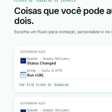
FLUXOS DE TRABALHO DE EXEMPLO
Coisas que você pode a
dois.
Escolha um fluxo para começar, personalize-o no 
⚡
DISPARADOR
→
AÇÃO
Quando · Guepex Delivery
Status Changed
Então · Tools & HTTP
Run cURL
USE ESTE FLUXO DE TRABALHO
⚡
DISPARADOR
→
AÇÃO
Quando · Guepex Delivery