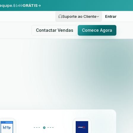
equipe.
$149
GRÁTIS
Suporte ao Cliente
Entrar
Contactar Vendas
Comece Agora