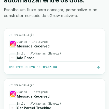
automatizar entre os dois.
Escolha um fluxo para começar, personalize-o no
construtor no-code do eGrow e ative-o.
⚡
DISPARADOR
→
AÇÃO
Quando · Instagram
Message Received
Então · Al-Nawras (Nawris)
Add Parcel
USE ESTE FLUXO DE TRABALHO
⚡
DISPARADOR
→
AÇÃO
Quando · Instagram
Message Received
Então · Al-Nawras (Nawris)
Get Parcel Tracking