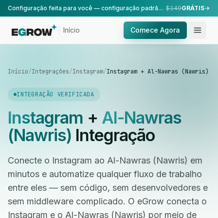
Configuração feita para você — configuração padrão, realizada pela nossa equipe.
$149
GRÁTIS
Início
Comece Agora
Início
/
Integrações
/
Instagram
/
Instagram + Al-Nawras (Nawris)
INTEGRAÇÃO VERIFICADA
Instagram
+
Al-Nawras
(Nawris)
Integração
Conecte o Instagram ao Al-Nawras (Nawris) em
minutos e automatize qualquer fluxo de trabalho
entre eles — sem código, sem desenvolvedores e
sem middleware complicado. O eGrow conecta o
Instagram e o Al-Nawras (Nawris) por meio de