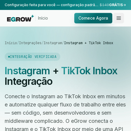
Configuração feita para você — configuração padrão, realizada pela nossa equipe.
$149
GRÁTIS
Início
Comece Agora
Início
/
Integrações
/
Instagram
/
Instagram + TikTok Inbox
INTEGRAÇÃO VERIFICADA
Instagram
+
TikTok Inbox
Integração
Conecte o Instagram ao TikTok Inbox em minutos
e automatize qualquer fluxo de trabalho entre eles
— sem código, sem desenvolvedores e sem
middleware complicado. O eGrow conecta o
Instagram e o TikTok Inbox por meio de uma API