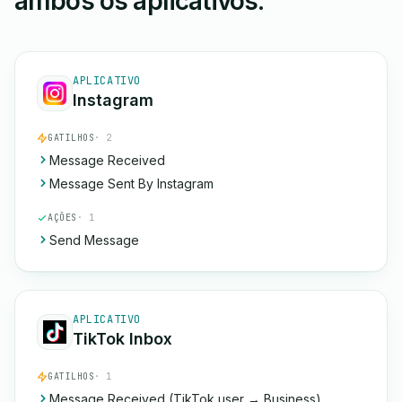
ambos os aplicativos.
APLICATIVO
Instagram
GATILHOS
· 2
Message Received
Message Sent By Instagram
AÇÕES
· 1
Send Message
APLICATIVO
TikTok Inbox
GATILHOS
· 1
Message Received (TikTok user → Business)