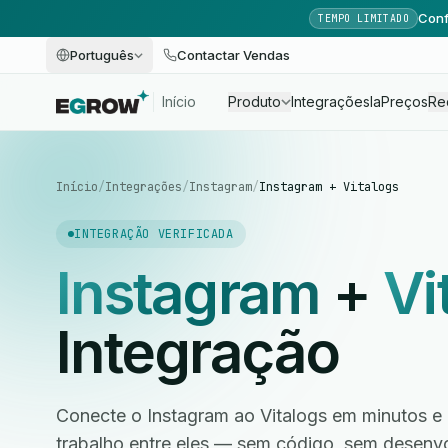
Conf
TEMPO LIMITADO
Português
Contactar Vendas
Início
Produto
Integrações
Ia
Preços
Re
Início
/
Integrações
/
Instagram
/
Instagram + Vitalogs
INTEGRAÇÃO VERIFICADA
Instagram
+
Vi
Integração
Conecte o Instagram ao Vitalogs em minutos e 
trabalho entre eles — sem código, sem desen