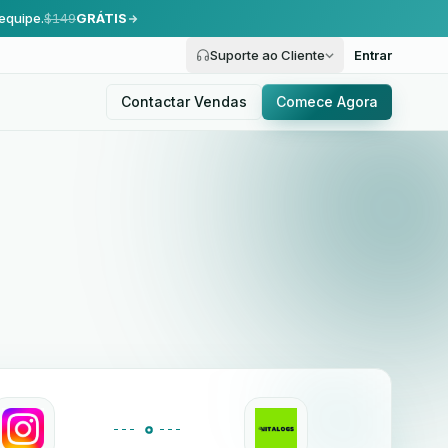
equipe.
$149
GRÁTIS
Suporte ao Cliente
Entrar
Contactar Vendas
Comece Agora