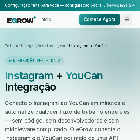
Configuração feita para você — configuração padrão, realizada pela nossa equipe.
$149
GRÁTIS
Início
Comece Agora
Início
/
Integrações
/
Instagram
/
Instagram + YouCan
INTEGRAÇÃO VERIFICADA
Instagram
+
YouCan
Integração
Conecte o Instagram ao YouCan em minutos e
automatize qualquer fluxo de trabalho entre eles
— sem código, sem desenvolvedores e sem
middleware complicado. O eGrow conecta o
Instagram e o YouCan por meio de uma API