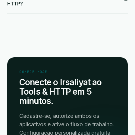
+
HTTP?
COMECE HOJE
Conecte o Irsaliyat ao
Tools & HTTP em 5
minutos.
Cadastre-se, autorize ambos os
aplicativos e ative o fluxo de trabalho.
Configuração personalizada gratuita