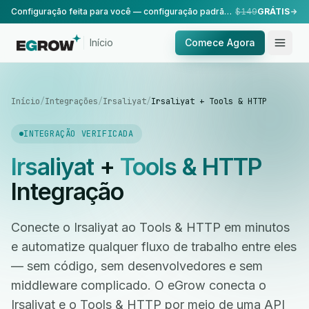
Configuração feita para você — configuração padrão, realizada pela nossa equipe.
$149
GRÁTIS
Início
Comece Agora
Início
/
Integrações
/
Irsaliyat
/
Irsaliyat + Tools & HTTP
INTEGRAÇÃO VERIFICADA
Irsaliyat
+
Tools & HTTP
Integração
Conecte o Irsaliyat ao Tools & HTTP em minutos
e automatize qualquer fluxo de trabalho entre eles
— sem código, sem desenvolvedores e sem
middleware complicado. O eGrow conecta o
Irsaliyat e o Tools & HTTP por meio de uma API