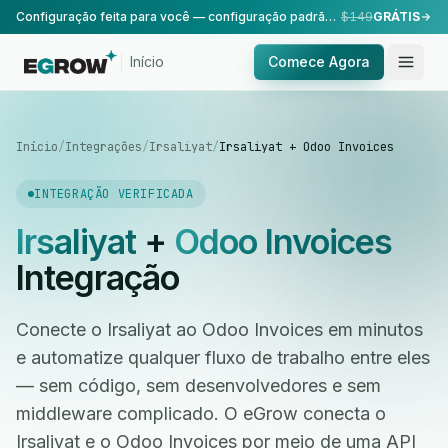
Configuração feita para você — configuração padrão, realizada pela nossa equipe.
$149
GRÁTIS
Início
Comece Agora
Início
/
Integrações
/
Irsaliyat
/
Irsaliyat + Odoo Invoices
INTEGRAÇÃO VERIFICADA
Irsaliyat
+
Odoo Invoices
Integração
Conecte o Irsaliyat ao Odoo Invoices em minutos
e automatize qualquer fluxo de trabalho entre eles
— sem código, sem desenvolvedores e sem
middleware complicado. O eGrow conecta o
Irsaliyat e o Odoo Invoices por meio de uma API