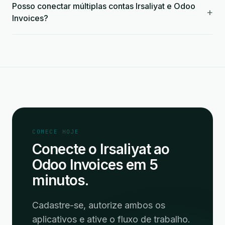
Posso conectar múltiplas contas Irsaliyat e Odoo
+
Invoices?
COMECE HOJE
Conecte o Irsaliyat ao
Odoo Invoices em 5
minutos.
Cadastre-se, autorize ambos os
aplicativos e ative o fluxo de trabalho.