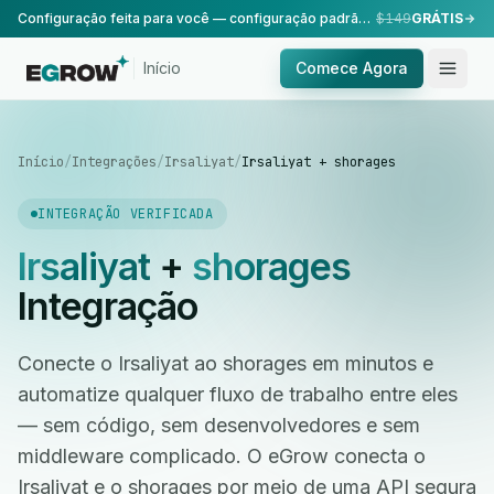
Configuração feita para você — configuração padrão, realizada pela nossa equipe.
$149
GRÁTIS
Início
Comece Agora
Início
/
Integrações
/
Irsaliyat
/
Irsaliyat + shorages
INTEGRAÇÃO VERIFICADA
Irsaliyat
+
shorages
Integração
Conecte o Irsaliyat ao shorages em minutos e
automatize qualquer fluxo de trabalho entre eles
— sem código, sem desenvolvedores e sem
middleware complicado. O eGrow conecta o
Irsaliyat e o shorages por meio de uma API segura