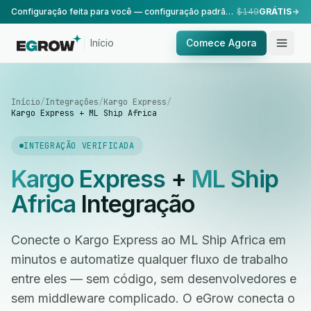
Configuração feita para você — configuração padrão, realizada pela nossa equipe.
$149
GRÁTIS
Início
Comece Agora
Início
/
Integrações
/
Kargo Express
/
Kargo Express + ML Ship Africa
INTEGRAÇÃO VERIFICADA
Kargo Express
+
ML Ship
Africa
Integração
Conecte o Kargo Express ao ML Ship Africa em
minutos e automatize qualquer fluxo de trabalho
entre eles — sem código, sem desenvolvedores e
sem middleware complicado. O eGrow conecta o