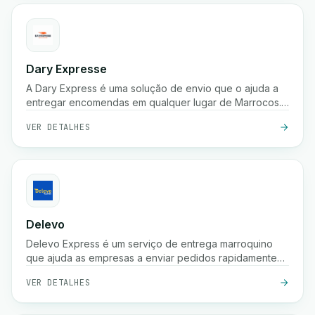
Dary Expresse
A Dary Express é uma solução de envio que o ajuda a
entregar encomendas em qualquer lugar de Marrocos.
Também oferece uma plataforma avançada para gerir
VER DETALHES
facilmente a sua loja e proporciona muitos benefícios
adicionais.
Delevo
Delevo Express é um serviço de entrega marroquino
que ajuda as empresas a enviar pedidos rapidamente
entre cidades. Foca-se em pagamento à cobrança,
VER DETALHES
expedição rápida e logística fiável de última milha para
garantir que as encomendas chegam aos clientes a
tempo.