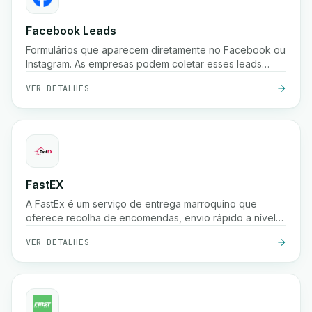
Facebook Leads
Formulários que aparecem diretamente no Facebook ou
Instagram. As empresas podem coletar esses leads
instantaneamente.
VER DETALHES
FastEX
A FastEx é um serviço de entrega marroquino que
oferece recolha de encomendas, envio rápido a nível
nacional, pagamento na entrega e rastreio em tempo
VER DETALHES
real para empresas e lojas online.