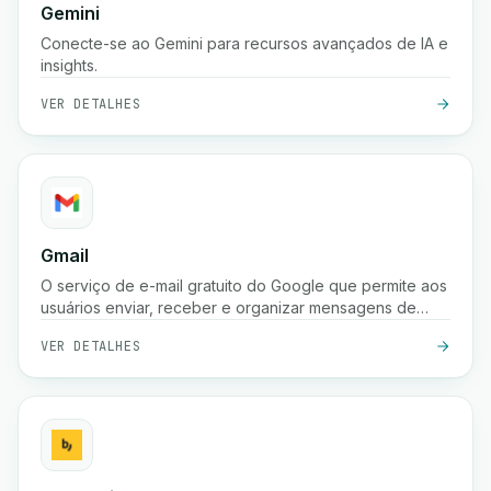
Gemini
Conecte-se ao Gemini para recursos avançados de IA e
insights.
VER DETALHES
Gmail
O serviço de e-mail gratuito do Google que permite aos
usuários enviar, receber e organizar mensagens de
forma segura com proteção poderosa contra spam,
VER DETALHES
pesquisa e integração com as ferramentas do Google
Workspace