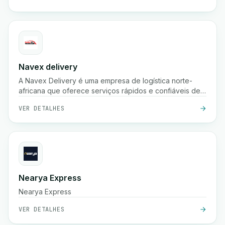
Navex delivery
A Navex Delivery é uma empresa de logística norte-
africana que oferece serviços rápidos e confiáveis de
entrega de encomendas, incluindo recolha, envio
VER DETALHES
nacional e rastreamento em tempo real para e-
commerce e empresas.
Nearya Express
Nearya Express
VER DETALHES