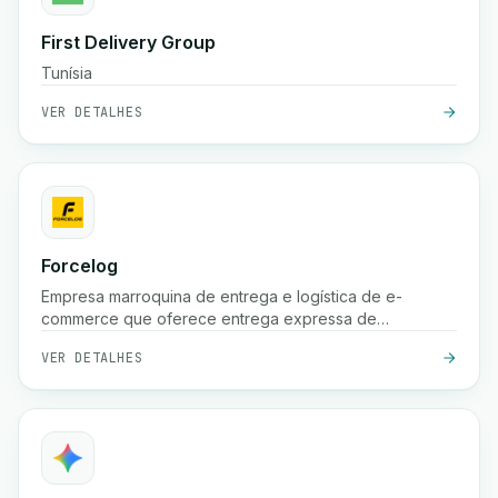
First Delivery Group
Tunísia
VER DETALHES
Forcelog
Empresa marroquina de entrega e logística de e-
commerce que oferece entrega expressa de
encomendas (frequentemente 24 horas nas grandes
VER DETALHES
cidades, 48 horas nas cidades menores), recolha
gratuita, armazenamento, embalagem e serviços de
rastreamento em todo o país.