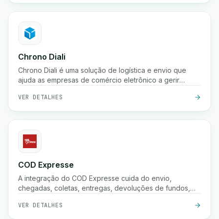
armazenamento.
Chrono Diali
Chrono Diali é uma solução de logística e envio que
ajuda as empresas de comércio eletrônico a gerir
entregas de encomendas, rastrear envios em tempo
VER DETALHES
real e otimizar seus processos de atendimento com
facilidade.
COD Expresse
A integração do COD Expresse cuida do envio,
chegadas, coletas, entregas, devoluções de fundos,
confirmações e armazenamento.
VER DETALHES