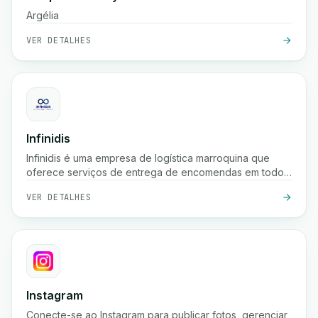
Argélia
VER DETALHES
Infinidis
Infinidis é uma empresa de logística marroquina que
oferece serviços de entrega de encomendas em todo
o país, recolha, armazenamento e cobrança na entrega,
VER DETALHES
com opções de envio rápido como entrega em 24
horas e rastreamento em tempo real.
Instagram
Conecte-se ao Instagram para publicar fotos, gerenciar