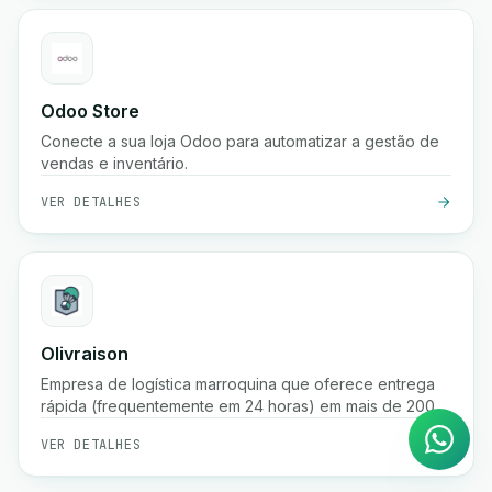
Odoo Store
Conecte a sua loja Odoo para automatizar a gestão de
vendas e inventário.
VER DETALHES
Agente de IA
Olivraison
Respostas instantâneas no
Empresa de logística marroquina que oferece entrega
WhatsApp
rápida (frequentemente em 24 horas) em mais de 200
cidades, fulfillment de e-commerce, rastreamento de
VER DETALHES
encomendas em tempo real, gestão de pagamento na
entrega e serviços de armazenamento.