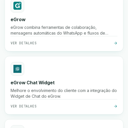
eGrow
eGrow combina ferramentas de colaboração,
mensagens automáticas do WhatsApp e fluxos de
trabalho poderosos em uma única plataforma integrada,
VER DETALHES
ajudando empresas de comércio eletrônico a crescer,
envolver clientes e gerir operações de forma contínua.
eGrow Chat Widget
Melhore o envolvimento do cliente com a integração do
Widget de Chat do eGrow.
VER DETALHES