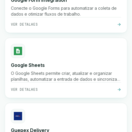
Google Form Integration
Conecte o Google Forms para automatizar a coleta de
dados e otimizar fluxos de trabalho.
VER DETALHES
Google Sheets
O Google Sheets permite criar, atualizar e organizar
planilhas, automatizar a entrada de dados e sincronizar
informações em seus fluxos de trabalho para melhor
VER DETALHES
colaboração e insights.
Guepex Delivery