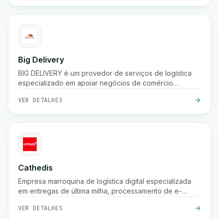
Big Delivery
BIG DELIVERY é um provedor de serviços de logística
especializado em apoiar negócios de comércio
eletrônico no Marrocos.
VER DETALHES
Cathedis
Empresa marroquina de logística digital especializada
em entregas de última milha, processamento de e-
commerce, gestão de pagamentos na entrega,
VER DETALHES
rastreamento em tempo real e soluções de