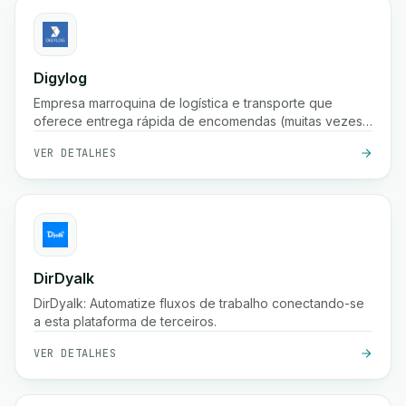
Digylog
Empresa marroquina de logística e transporte que
oferece entrega rápida de encomendas (muitas vezes
em 24 horas), armazenamento, embalagem,
VER DETALHES
confirmação de pedidos e ampla cobertura em
centenas de cidades em Marrocos.
DirDyalk
DirDyalk: Automatize fluxos de trabalho conectando-se
a esta plataforma de terceiros.
VER DETALHES