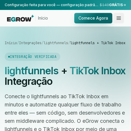
Configuração feita para você — configuração padrão, realizada pela nossa equipe.
$149
GRÁTIS
Início
Comece Agora
Início
/
Integrações
/
lightfunnels
/
lightfunnels + TikTok Inbox
INTEGRAÇÃO VERIFICADA
lightfunnels
+
TikTok Inbox
Integração
Conecte o lightfunnels ao TikTok Inbox em
minutos e automatize qualquer fluxo de trabalho
entre eles — sem código, sem desenvolvedores e
sem middleware complicado. O eGrow conecta o
lightfunnels e o TikTok Inbox por meio de uma