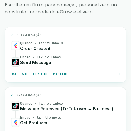
Escolha um fluxo para começar, personalize-o no
construtor no-code do eGrow e ative-o.
⚡
DISPARADOR
→
AÇÃO
Quando · lightfunnels
Order Created
Então · TikTok Inbox
Send Message
USE ESTE FLUXO DE TRABALHO
⚡
DISPARADOR
→
AÇÃO
Quando · TikTok Inbox
Message Received (TikTok user → Business)
Então · lightfunnels
Get Products