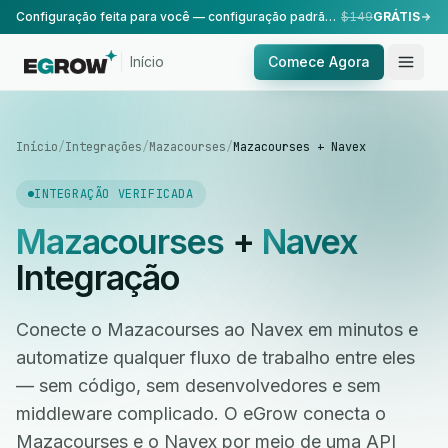
Configuração feita para você — configuração padrão, realizada pela nossa equipe.
$149
GRÁTIS
Início
Comece Agora
Início
/
Integrações
/
Mazacourses
/
Mazacourses + Navex
INTEGRAÇÃO VERIFICADA
Mazacourses
+
Navex
Integração
Conecte o Mazacourses ao Navex em minutos e
automatize qualquer fluxo de trabalho entre eles
— sem código, sem desenvolvedores e sem
middleware complicado. O eGrow conecta o
Mazacourses e o Navex por meio de uma API