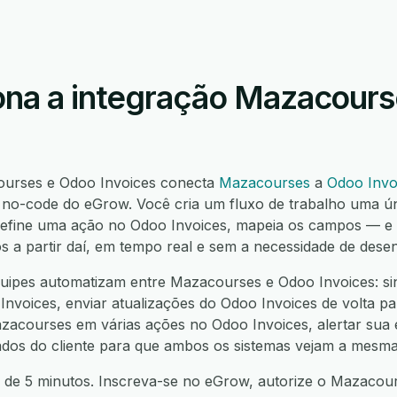
na a integração Mazacour
ourses e Odoo Invoices conecta
Mazacourses
a
Odoo Invo
o-code do eGrow. Você cria um fluxo de trabalho uma ú
 define uma ação no Odoo Invoices, mapeia os campos —
os a partir daí, em tempo real e sem a necessidade de dese
uipes automatizam entre Mazacourses e Odoo Invoices: sin
nvoices, enviar atualizações do Odoo Invoices de volta p
azacourses em várias ações no Odoo Invoices, alertar sua
 dados do cliente para que ambos os sistemas vejam a mesma
 de 5 minutos. Inscreva-se no eGrow, autorize o Mazacou