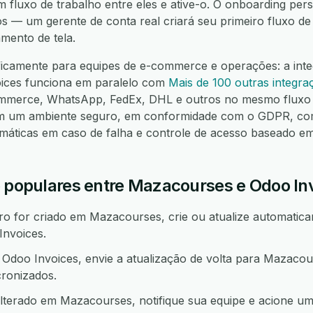
um fluxo de trabalho entre eles e ative-o. O onboarding pers
os — um gerente de conta real criará seu primeiro fluxo d
mento de tela.
ficamente para equipes de e-commerce e operações: a int
ices funciona em paralelo com
Mais de 100 outras integra
mmerce, WhatsApp, FedEx, DHL e outros no mesmo fluxo 
em um ambiente seguro, em conformidade com o GDPR, co
omáticas em caso de falha e controle de acesso baseado e
o populares entre Mazacourses e Odoo In
 for criado em Mazacourses, crie ou atualize automatica
nvoices.
doo Invoices, envie a atualização de volta para Mazaco
ronizados.
lterado em Mazacourses, notifique sua equipe e acione u