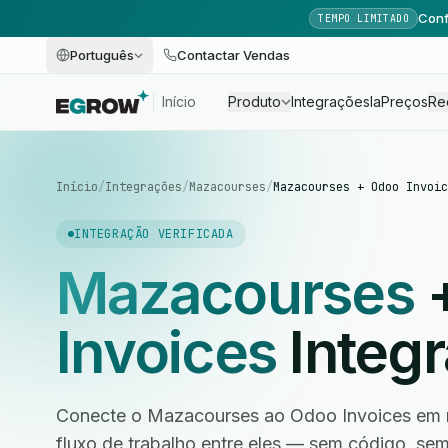
Conf
TEMPO LIMITADO
Português
Contactar Vendas
Início
Produto
Integrações
Ia
Preços
Re
Início
/
Integrações
/
Mazacourses
/
Mazacourses + Odoo Invoic
INTEGRAÇÃO VERIFICADA
Mazacourses
Invoices
Integ
Conecte o Mazacourses ao Odoo Invoices em m
fluxo de trabalho entre eles — sem código, s