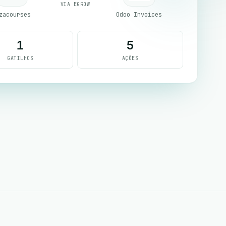
VIA EGROW
zacourses
Odoo Invoices
1
5
GATILHOS
AÇÕES