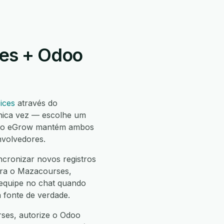
ses + Odoo
ices
através do
nica vez — escolhe um
 e o eGrow mantém ambos
nvolvedores.
cronizar novos registros
ara o Mazacourses,
 equipe no chat quando
 fonte de verdade.
rses, autorize o Odoo