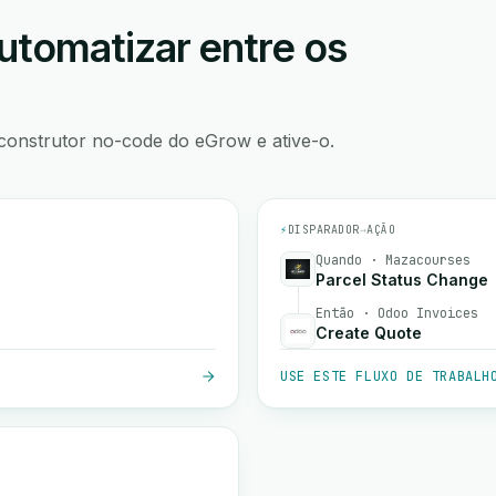
utomatizar entre os
construtor no-code do eGrow e ative-o.
⚡
DISPARADOR
→
AÇÃO
Quando · Mazacourses
Parcel Status Change
Então · Odoo Invoices
Create Quote
USE ESTE FLUXO DE TRABALH