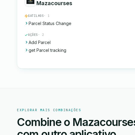
Mazacourses
GATILHOS
· 1
Parcel Status Change
AÇÕES
· 2
Add Parcel
get Parcel tracking
EXPLORAR MAIS COMBINAÇÕES
Combine o Mazacourses
com outro aplicativo.