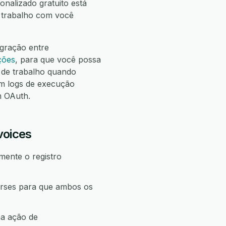
onalizado gratuito está
e trabalho com você
egração entre
ções
, para que você possa
de trabalho quando
m logs de execução
m OAuth.
voices
mente o registro
urses para que ambos os
ma ação de