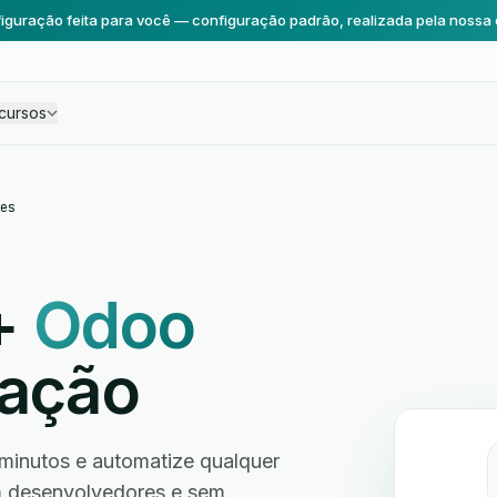
iguração feita para você — configuração padrão, realizada pela nossa 
cursos
es
+
Odoo
ração
inutos e automatize qualquer
em desenvolvedores e sem