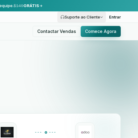
equipe.
$149
GRÁTIS
Suporte ao Cliente
Entrar
Contactar Vendas
Comece Agora