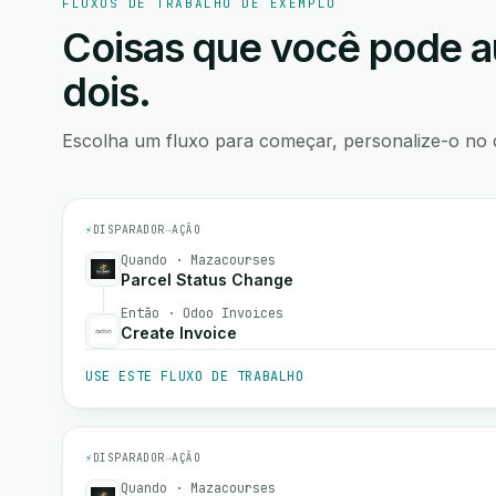
FLUXOS DE TRABALHO DE EXEMPLO
Coisas que você pode a
dois.
Escolha um fluxo para começar, personalize-o no 
⚡
DISPARADOR
→
AÇÃO
Quando · Mazacourses
Parcel Status Change
Então · Odoo Invoices
Create Invoice
USE ESTE FLUXO DE TRABALHO
⚡
DISPARADOR
→
AÇÃO
Quando · Mazacourses