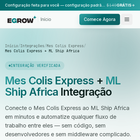
Configuração feita para você — configuração padrão, realizada pela nossa equipe.
$149
GRÁTIS
Início
Comece Agora
Início
/
Integrações
/
Mes Colis Express
/
Mes Colis Express + ML Ship Africa
INTEGRAÇÃO VERIFICADA
Mes Colis Express
+
ML
Ship Africa
Integração
Conecte o Mes Colis Express ao ML Ship Africa
em minutos e automatize qualquer fluxo de
trabalho entre eles — sem código, sem
desenvolvedores e sem middleware complicado.