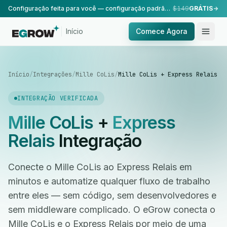
Configuração feita para você — configuração padrão, realizada pela nossa equipe.
$149
GRÁTIS
Início
Comece Agora
Início
/
Integrações
/
Mille CoLis
/
Mille CoLis + Express Relais
INTEGRAÇÃO VERIFICADA
Mille CoLis
+
Express
Relais
Integração
Conecte o Mille CoLis ao Express Relais em
minutos e automatize qualquer fluxo de trabalho
entre eles — sem código, sem desenvolvedores e
sem middleware complicado. O eGrow conecta o
Mille CoLis e o Express Relais por meio de uma